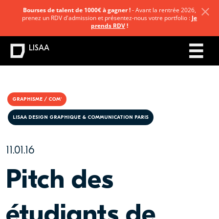
Bourses de talent de 1000€ à gagner !
- Avant la rentrée 2026,
prenez un RDV d'admission et présentez-nous votre portfolio :
Je
prends RDV
!
LISAA
GRAPHISME / COM'
LISAA DESIGN GRAPHIQUE & COMMUNICATION PARIS
11.01.16
Pitch des
étudiants de