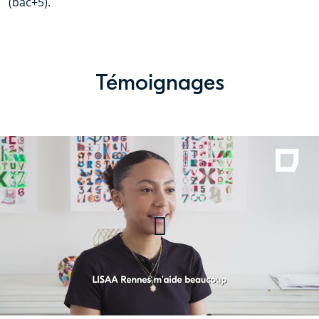
(bac+5).
Témoignages
Jade, étudiante en prépa à
LISAA Rennes