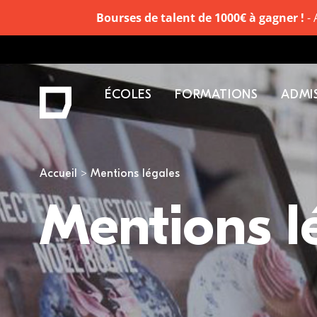
Bourses de talent de 1000€ à gagner !
- 
ÉCOLES
FORMATIONS
ADMI
Vous êtes ici
Accueil
Mentions légales
Mentions l