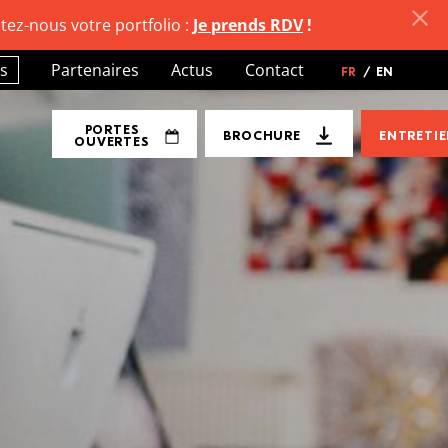
tez-nous votre portfolio :
Je prends RDV
!
s
Partenaires
Actus
Contact
FR
/
EN
PORTES
BROCHURE
ENTRETI
OUVERTES