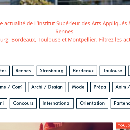
 actualité de L’Institut Supérieur des Arts Appliqués 
Rennes,
urg, Bordeaux, Toulouse et Montpellier. Filtrez les act
tes
Rennes
Strasbourg
Bordeaux
Toulouse
sme / Com'
Archi / Design
Mode
Prépa
Anim 
ni
Concours
International
Orientation
Partena
TOULO