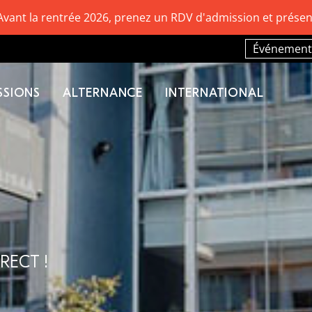
Avant la rentrée 2026, prenez un RDV d'admission et présen
Événement
SSIONS
ALTERNANCE
INTERNATIONAL
RECT !