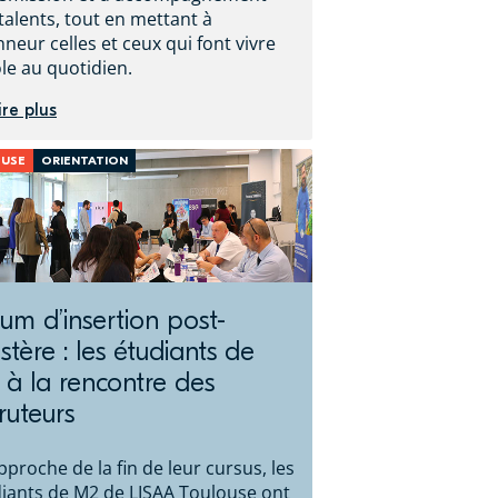
talents, tout en mettant à
nneur celles et ceux qui font vivre
ole au quotidien.
ire plus
USE
ORIENTATION
um d’insertion post-
tère : les étudiants de
à la rencontre des
ruteurs
approche de la fin de leur cursus, les
iants de M2 de LISAA Toulouse ont