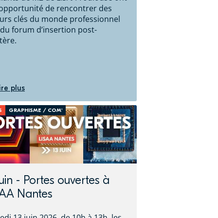
’opportunité de rencontrer des
urs clés du monde professionnel
 du forum d’insertion post-
tère.
ire plus
S
GRAPHISME / COM'
juin - Portes ouvertes à
SAA Nantes
di 13 juin 2026, de 10h à 13h, les