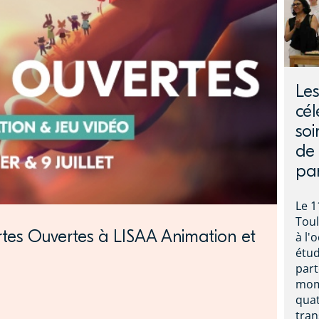
Le
cél
soi
de 
pa
Le 1
Toul
 Portes Ouvertes à LISAA Animation et
à l'
étud
part
mome
quat
tra