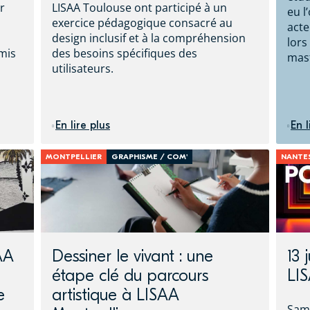
r
LISAA Toulouse ont participé à un
eu l
exercice pédagogique consacré au
acte
design inclusif et à la compréhension
lors
rmis
des besoins spécifiques des
mas
n
utilisateurs.
En lire plus
En l
MONTPELLIER
GRAPHISME / COM'
NANTE
AA
Dessiner le vivant : une
13 
étape clé du parcours
LI
e
artistique à LISAA
Same