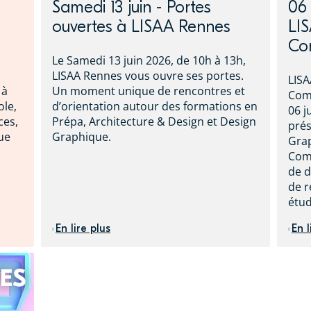
Samedi 13 juin - Portes
06 
ouvertes à LISAA Rennes
LI
Com
Le Samedi 13 juin 2026, de 10h à 13h,
LISAA Rennes vous ouvre ses portes.
LISA
 à
Un moment unique de rencontres et
Comm
ole,
d’orientation autour des formations en
06 j
ces,
Prépa, Architecture & Design et Design
prés
ue
Graphique.
Grap
.
Com
de d
de r
étud
En lire plus
En l