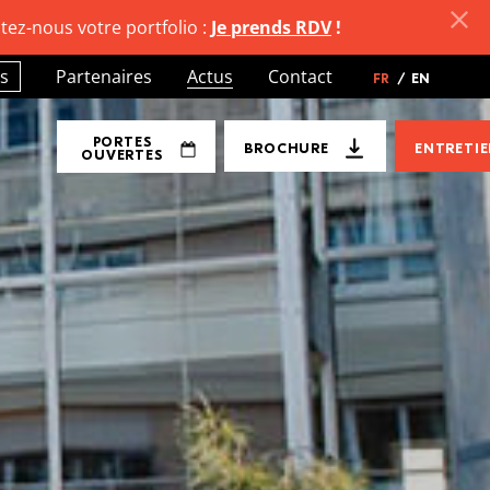
tez-nous votre portfolio :
Je prends RDV
!
s
Partenaires
Actus
Contact
FR
/
EN
PORTES
BROCHURE
ENTRETI
OUVERTES