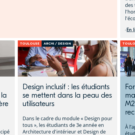
des 
l'ho
l'éc
En l
TOULOUSE
ARCHI / DESIGN
TOULO
Design inclusif : les étudiants
For
 la
se mettent dans la peau des
mas
ère
utilisateurs
M2 
rec
Dans le cadre du module « Design pour
tous », les étudiants de 3e année en
À l’
icipé
Architecture d'intérieur et Design de
étud