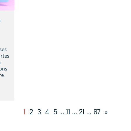
à
ses
ortes
%
ions
re
1
2
3
4
5
…
11
…
21
…
87
»