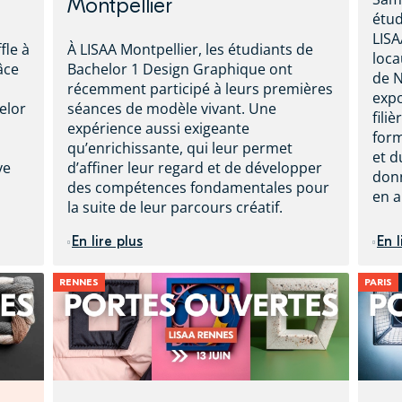
Montpellier
étud
LISA
le à
À LISAA Montpellier, les étudiants de
loca
âce
Bachelor 1 Design Graphique ont
de N
récemment participé à leurs premières
expo
elor
séances de modèle vivant. Une
fili
expérience aussi exigeante
form
qu’enrichissante, qui leur permet
et d
ve
d’affiner leur regard et de développer
donn
des compétences fondamentales pour
en a
la suite de leur parcours créatif.
En lire plus
En l
RENNES
PARIS