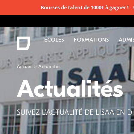
Bourses de talent de 1000€ à gagner !
- 
ÉCOLES
FORMATIONS
ADMI
Vous êtes ici
Accueil
Actualités
Actualités
SUIVEZ L'ACTUALITÉ DE LISAA EN DI