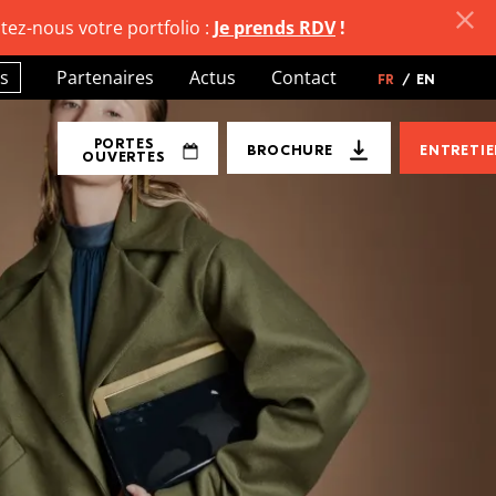
tez-nous votre portfolio :
Je prends RDV
!
s
Partenaires
Actus
Contact
FR
/
EN
PORTES
BROCHURE
ENTRETI
OUVERTES