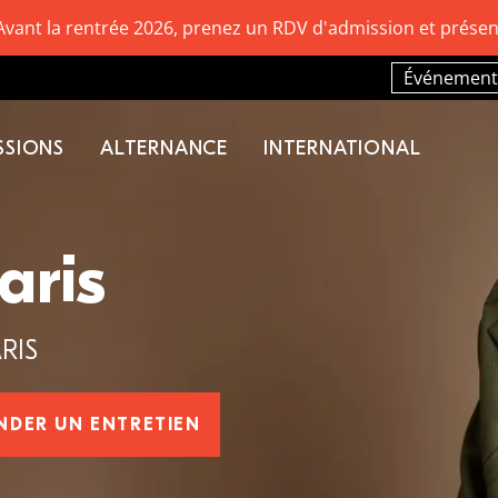
Avant la rentrée 2026, prenez un RDV d'admission et présen
Événement
SSIONS
ALTERNANCE
INTERNATIONAL
aris
RIS
NDER UN ENTRETIEN