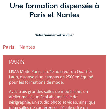
Une formation dispensée à
Paris et Nantes
Sélectionner votre ville :
Paris
Nantes
PARIS
LISAA Mode Paris, située au cœur du Quartier
Latin, dispose d'un campus de 2500m² équipé
pour les formations de mode.
Avec trois grandes salles de modélisme, un
atelier maille, un FabLab, une salle de
sérigraphie, un studio photo et vidéo, ainsi que
deux salles de conférences, l'école offre un