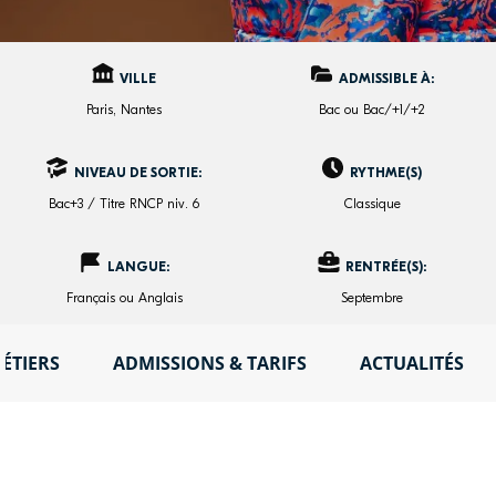
VILLE
ADMISSIBLE À:
Paris, Nantes
Bac ou Bac/+1/+2
NIVEAU DE SORTIE:
RYTHME(S)
Bac+3 / Titre RNCP niv. 6
Classique
LANGUE:
RENTRÉE(S):
Français ou Anglais
Septembre
ÉTIERS
ADMISSIONS & TARIFS
ACTUALITÉS