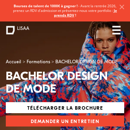
Bourses de talent de 1000€ à gagner !
- Avant la rentrée 2026,
prenez un RDV d'admission et présentez-nous votre portfolio :
Je
prends RDV
!
LISAA
Vous êtes ici
Accueil
Formations
BACHELOR DESIGN DE MODE
BACHELOR DESIGN
DE MODE
TÉLÉCHARGER LA BROCHURE
DEMANDER UN ENTRETIEN