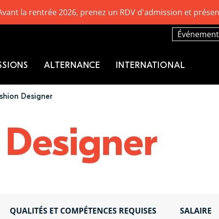
Avant la rentrée 2026, prenez un RDV d'admission et présen
Événement
SSIONS
ALTERNANCE
INTERNATIONAL
shion Designer
 Designer
QUALITÉS ET COMPÉTENCES REQUISES
SALAIRE