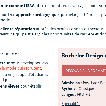
onnue comme LISAA
offre de nombreux avantages pour votre
pour leur
approche pédagogique
qui mélange théorie et pr
 mode.
cellente réputation
auprès des professionnels du secteur.
rs, ce qui peut élargir les opportunités de carrière et donc,
ortunité de :
Bachelor Design
ecteur
pour développer vos
e la mode qui recrutent
.
DÉCOUVRIR LA FORMAT
l ou en groupe d'étudiants
atique.
Admission
: Post-bac / Ba
iens élèves
pour établir
Rythme
: Classique
Langue
: FR & EN
Spécialités
: