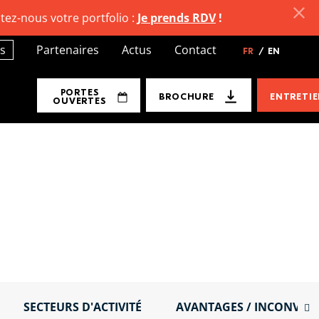
tez-nous votre portfolio :
Je prends RDV
!
s
Partenaires
Actus
Contact
FR
/
EN
PORTES
BROCHURE
ENTRETI
OUVERTES
SECTEURS D'ACTIVITÉ
AVANTAGES / INCONVÉN