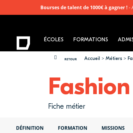
Bourses de talent de 1000€ à gagner !
- 
ÉCOLES
FORMATIONS
ADMI
Accueil
Métiers
Fa
VOUS ÊTES ICI
RETOUR
Fashion
Fiche métier
DÉFINITION
FORMATION
MISSIONS