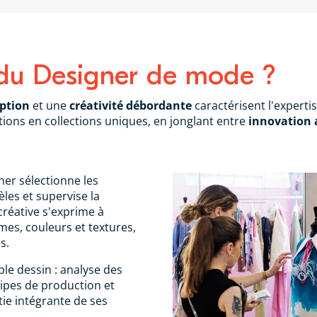
e du Designer de mode ?
ption
et une
créativité débordante
caractérisent l'experti
tions en collections uniques, en jonglant entre
innovation 
ner sélectionne les
les et supervise la
créative s'exprime à
mes, couleurs et textures,
s.
le dessin : analyse des
ipes de production et
tie intégrante de ses