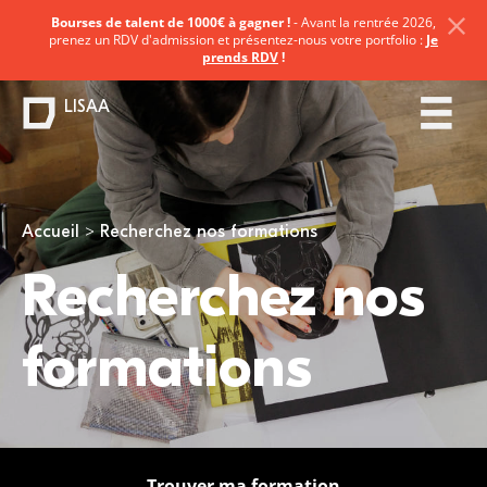
Bourses de talent de 1000€ à gagner !
- Avant la rentrée 2026,
prenez un RDV d'admission et présentez-nous votre portfolio :
Je
prends RDV
!
LISAA
Vous êtes ici
Accueil
Recherchez nos formations
Recherchez nos
formations
Trouver ma formation