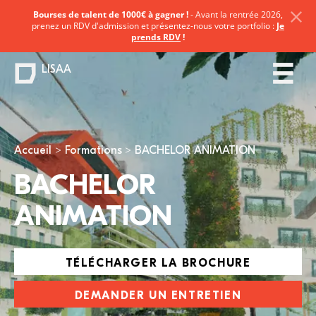
Bourses de talent de 1000€ à gagner !
- Avant la rentrée 2026,
prenez un RDV d'admission et présentez-nous votre portfolio :
Je
prends RDV
!
LISAA
Vous êtes ici
Accueil
Formations
BACHELOR ANIMATION
BACHELOR
ANIMATION
TÉLÉCHARGER LA BROCHURE
DEMANDER UN ENTRETIEN