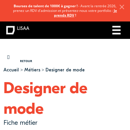
Bourses de talent de 1000€ à gagner !
- Avant la rentrée 2026,
prenez un RDV d'admission et présentez-nous votre portfolio :
Je
prends RDV
!
LISAA
VOUS ÊTES ICI
RETOUR
Accueil
Métiers
Designer de mode
Designer de
mode
Fiche métier