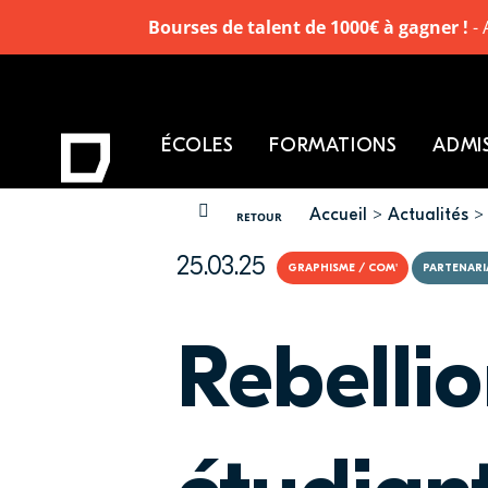
Bourses de talent de 1000€ à gagner !
- 
ÉCOLES
FORMATIONS
ADMI
Accueil
Actualités
VOUS ÊTES ICI
RETOUR
25.03.25
GRAPHISME / COM'
PARTENARI
Rebellio