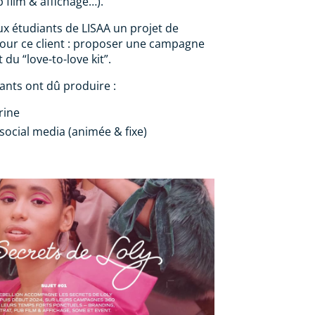
b film & affichage…).
ux étudiants de LISAA un projet de
our ce client : proposer une campagne
t du “love-to-love kit”.
ants ont dû produire :
rine
ocial media (animée & fixe)