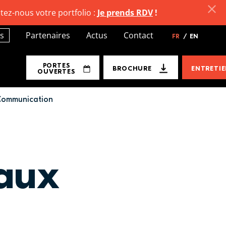
tez-nous votre portfolio :
Je prends RDV
!
s
Partenaires
Actus
Contact
FR
/
EN
PORTES
BROCHURE
ENTRETI
OUVERTES
 Communication
 aux