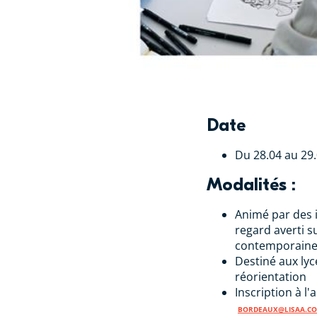
Date
Du 28.04 au 29
Modalités :
Animé par des 
regard averti s
contemporaine
Destiné aux lyc
réorientation
Inscription à l'
BORDEAUX@LISAA.C