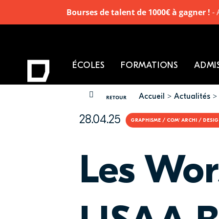
Bourses de talent de 1000€ à gagner !
- 
ÉCOLES
FORMATIONS
ADMI
Accueil
Actualités
VOUS ÊTES ICI
RETOUR
28.04.25
GRAPHISME / COM' ARCHI / DESI
Les Wo