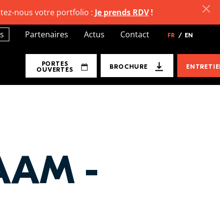
tez-nous votre portfolio :
Je prends RDV
!
s
Partenaires
Actus
Contact
FR
/
EN
PORTES
BROCHURE
ENTRETI
OUVERTES
AAM -