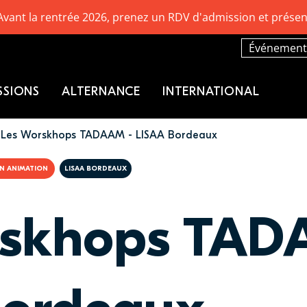
Avant la rentrée 2026, prenez un RDV d'admission et présen
Événement
SSIONS
ALTERNANCE
INTERNATIONAL
Les Worskhops TADAAM - LISAA Bordeaux
GN ANIMATION
LISAA BORDEAUX
rskhops TAD