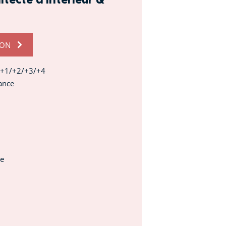
ION
ac+1/+2/+3/+4
ance
ie