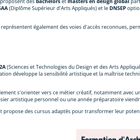
A proposent des
bachelors
et
masters en design global
part
SAA
(Diplôme Supérieur d'Arts Appliqués) et le
DNSEP
optio
ce représentent également des voies d'accès reconnues, per
D2A
(Sciences et Technologies du Design et des Arts Appliqués
tion développe la sensibilité artistique et la maîtrise tech
ement s'orienter vers ce métier créatif, notamment avec une
ssier artistique personnel ou une année préparatoire viendra
s et propose des cursus adaptés pour transformer leur potenti
Formation d'Archi