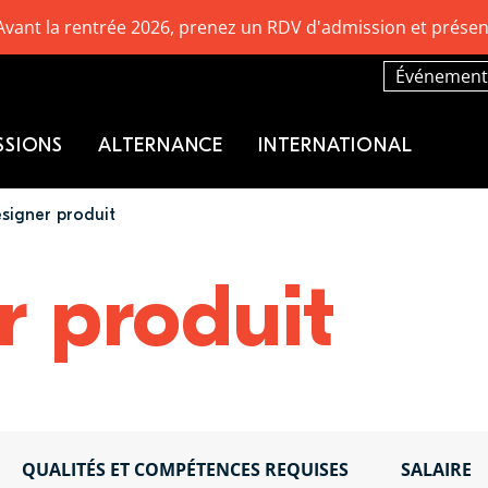
Avant la rentrée 2026, prenez un RDV d'admission et présen
Événement
SSIONS
ALTERNANCE
INTERNATIONAL
signer produit
r produit
QUALITÉS ET COMPÉTENCES REQUISES
SALAIRE