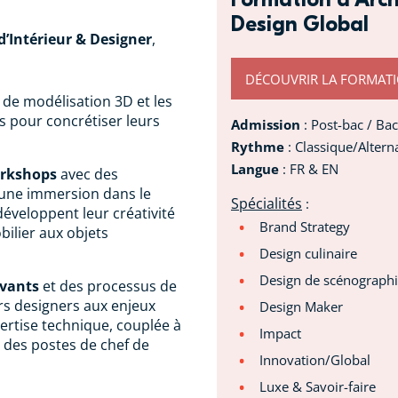
Design Global
d’Intérieur & Designer
,
DÉCOUVRIR LA FORMAT
s de modélisation 3D et les
s pour concrétiser leurs
Admission
: Post-bac / B
Rythme
: Classique/Altern
Langue
: FR & EN
rkshops
avec des
 une immersion dans le
Spécialités
:
éveloppent leur créativité
Brand Strategy
bilier aux objets
Design culinaire
Design de scénograph
vants
et des processus de
urs designers aux enjeux
Design Maker
ertise technique, couplée à
Impact
s des postes de chef de
Innovation/Global
Luxe & Savoir-faire