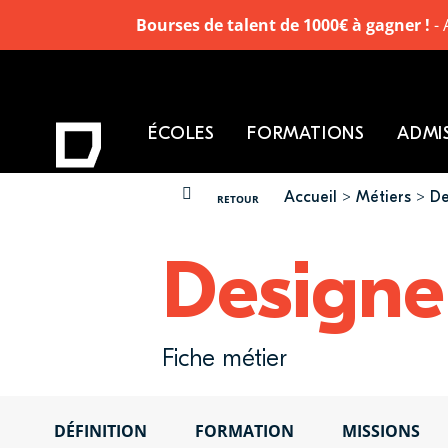
Bourses de talent de 1000€ à gagner !
- 
ÉCOLES
FORMATIONS
ADMI
Accueil
Métiers
De
VOUS ÊTES ICI
RETOUR
Designe
Fiche métier
DÉFINITION
FORMATION
MISSIONS