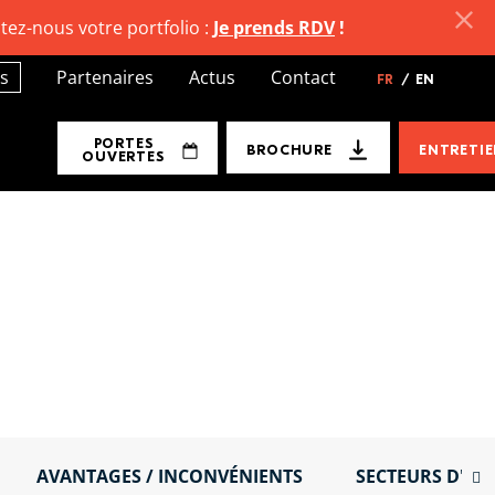
tez-nous votre portfolio :
Je prends RDV
!
s
Partenaires
Actus
Contact
FR
/
EN
PORTES
BROCHURE
ENTRETI
OUVERTES
AVANTAGES / INCONVÉNIENTS
SECTEURS D'ACT