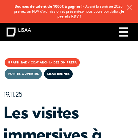
Bourses de talent de 1000€ à gagner !
- Avant la rentrée 2026,
prenez un RDV d'admission et présentez-nous votre portfolio :
Je
prends RDV
!
LISAA
GRAPHISME / COM' ARCHI / DESIGN PRÉPA
PORTES OUVERTES
LISAA RENNES
19.11.25
Les visites
immersives à