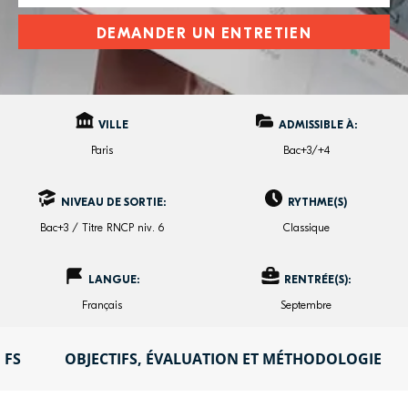
DEMANDER UN ENTRETIEN
VILLE
ADMISSIBLE À:
Paris
Bac+3/+4
NIVEAU DE SORTIE:
RYTHME(S)
Bac+3 / Titre RNCP niv. 6
Classique
LANGUE:
RENTRÉE(S):
Français
Septembre
IFS
OBJECTIFS, ÉVALUATION ET MÉTHODOLOGIE