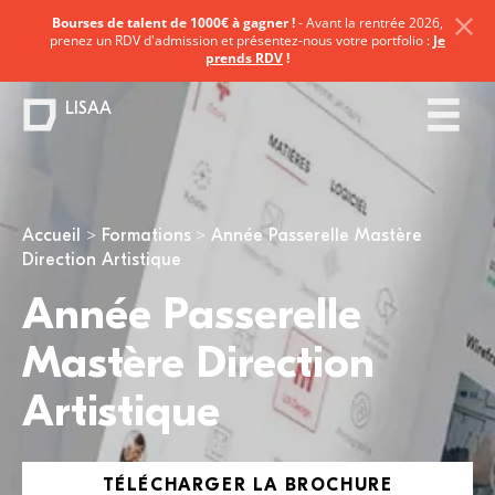
Bourses de talent de 1000€ à gagner !
- Avant la rentrée 2026,
prenez un RDV d'admission et présentez-nous votre portfolio :
Je
prends RDV
!
LISAA
Vous êtes ici
Accueil
Formations
Année Passerelle Mastère
Direction Artistique
Année Passerelle
Mastère Direction
Artistique
TÉLÉCHARGER LA BROCHURE