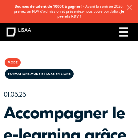
Bourses de talent de 1000€ à gagner !
- Avant la rentrée 2026,
prenez un RDV d'admission et présentez-nous votre portfolio :
Je
prends RDV
!
LISAA
MODE
FORMATIONS MODE ET LUXE EN LIGNE
01.05.25
Accompagner le
e-learning grâce