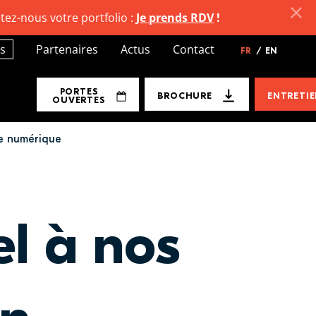
tez-nous votre portfolio :
Je prends RDV
!
s
Partenaires
Actus
Contact
FR
/
EN
PORTES
BROCHURE
ENTRETI
OUVERTES
ue numérique
el à nos