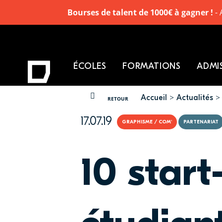
Bourses de talent de 1000€ à gagner !
- 
ÉCOLES
FORMATIONS
ADMI
Accueil
Actualités
VOUS ÊTES ICI
RETOUR
17.07.19
GRAPHISME / COM'
PARTENARIAT
10 start