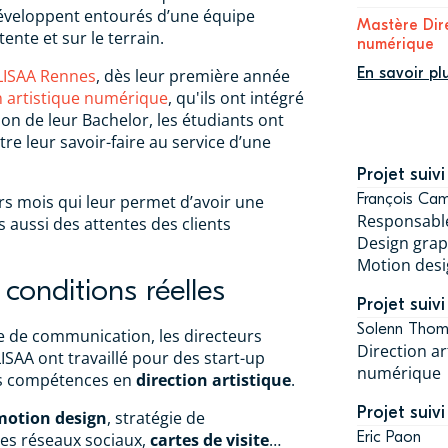
développent entourés d’une équipe
Mastère Dire
nte et sur le terrain.
numérique
En savoir pl
LISAA Rennes
, dès leur première année
n artistique numérique
, qu'ils ont intégré
tion de leur Bachelor, les étudiants ont
re leur savoir-faire au service d’une
Projet suivi
François Ca
rs mois qui leur permet d’avoir une
Responsabl
s aussi des attentes des clients
Design graph
Motion des
 conditions réelles
Projet suivi
Solenn Tho
e de communication, les directeurs
Direction ar
LISAA ont travaillé pour des start-up
numérique
rs compétences en
direction artistique
.
Projet suivi
motion design
, stratégie de
Eric Paon
es réseaux sociaux,
cartes de visite
…