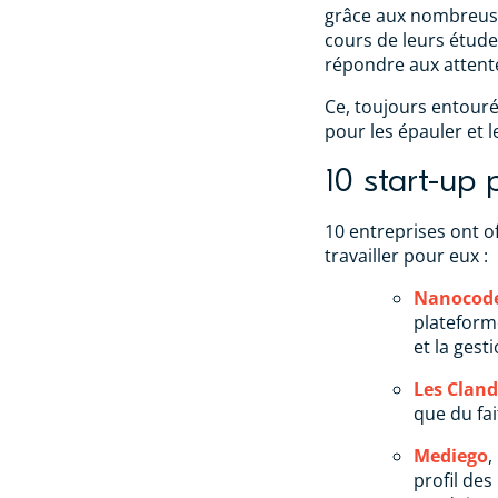
grâce aux nombreuse
cours de leurs étude
répondre aux attente
Ce, toujours entouré
pour les épauler et l
10 start-up 
10 entreprises ont o
travailler pour eux :
Nanocode
plateforme
et la gest
Les Cland
que du fai
Mediego
,
profil de