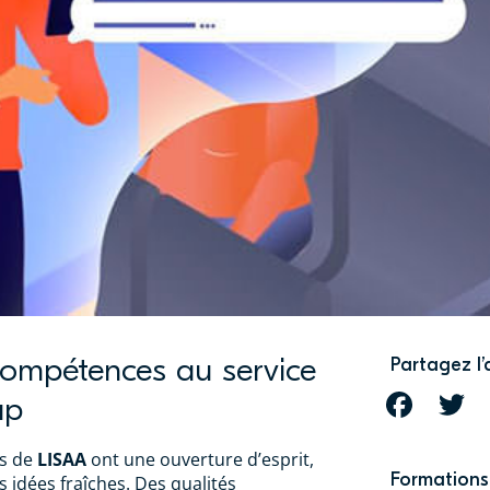
compétences au service
Partagez l’
up
FACEBOOK
T
ts de
LISAA
ont une ouverture d’esprit,
Formations 
s idées fraîches. Des qualités