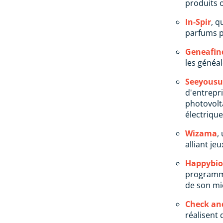
produits o
In-Spir
, q
parfums p
Geneafin
les généal
Seeyous
d'entrepri
photovolt
électrique
Wizama
,
alliant je
Happybio
programm
de son mi
Check and
réalisent 