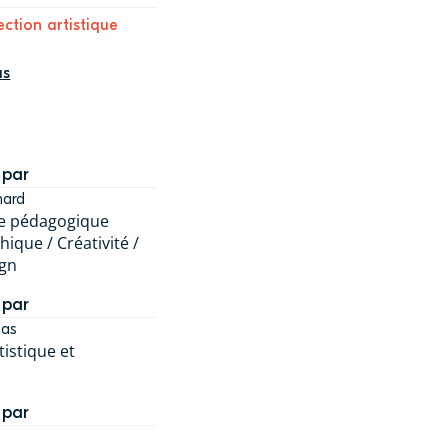
ction artistique
us
 par
mard
e pédagogique
ique / Créativité /
ign
 par
mas
tistique et
 par