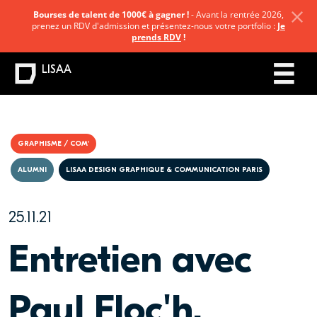
Bourses de talent de 1000€ à gagner !
- Avant la rentrée 2026,
prenez un RDV d'admission et présentez-nous votre portfolio :
Je
prends RDV
!
LISAA
GRAPHISME / COM'
ALUMNI
LISAA DESIGN GRAPHIQUE & COMMUNICATION PARIS
25.11.21
Entretien avec
Paul Floc'h,