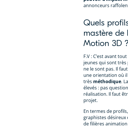
annonceurs raffolen
Quels profil
mastère de D
Motion 3D 
F.V : C’est avant tout
jeunes qui sont très 
ne le sont pas. Il fau
une orientation où il
très
méthodique
. L
élevés : pas questio
réalisation. Il faut 
projet.
En termes de profils
graphistes désireux d
de filières animation