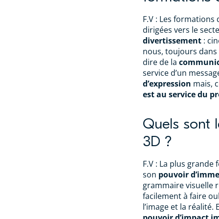
F.V : Les formations
dirigées vers le sec
divertissement
: ci
nous, toujours dans 
dire de la
communica
service d’un messag
d’expression
mais, 
est au service du pr
Quels sont l
3D ?
F.V : La plus grande 
son
pouvoir
d’imme
grammaire visuelle r
facilement à faire ou
l’image et la réalité
pouvoir d’impact i