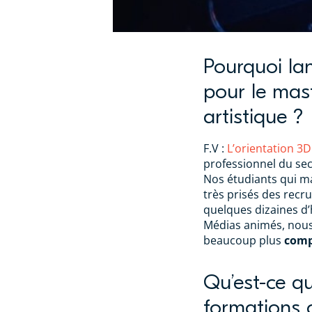
Pourquoi lan
pour le mast
artistique ?
F.V :
L’orientation 3D
professionnel du sec
Nos étudiants qui ma
très prisés des recr
quelques dizaines d
Médias animés, nous
beaucoup plus
comp
Qu’est-ce qu
formations 