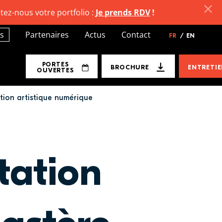
tez-nous votre portfolio :
Je prends RDV
!
s
Partenaires
Actus
Contact
FR
/
EN
PORTES
BROCHURE
ENTRETI
OUVERTES
tion artistique numérique
tation