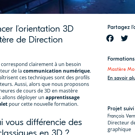
cer l’orientation 3D
Partagez l’
ère de Direction
FACEBOOK
T
Formations 
correspond clairement à un besoin
Mastère Mo
teur de la
communication numérique
.
îtrisent ces techniques sont des profils
En savoir pl
uteurs. Aussi, alors que nous proposons
’heures de cours de 3D en mastère
 allons déployer un
apprentissage
let
pour cette nouvelle formation.
Projet suivi
François Ver
i vous différencie des
Directeur de
graphique
classiques en 3D ?