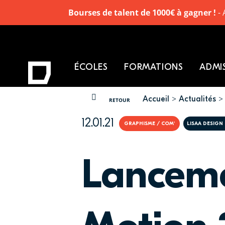
Bourses de talent de 1000€ à gagner !
- 
ÉCOLES
FORMATIONS
ADMI
Accueil
Actualités
VOUS ÊTES ICI
RETOUR
12.01.21
GRAPHISME / COM'
LISAA DESIGN
Lanceme