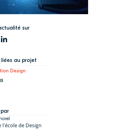
actualité sur
WITTER
LINKEDIN
liées au projet
tion Design
us
 par
morel
 l'école de Design