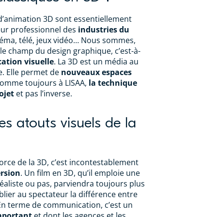
 d’animation 3D sont essentiellement
teur professionnel des
industries du
néma, télé, jeux vidéo… Nous sommes,
le champ du design graphique, c’est-à-
tion visuelle
. La 3D est un média au
e. Elle permet de
nouveaux espaces
comme toujours à LISAA,
la technique
ojet
et pas l’inverse.
es atouts visuels de la
force de la 3D, c’est incontestablement
rsion
. Un film en 3D, qu’il emploie une
éaliste ou pas, parviendra toujours plus
blier au spectateur la différence entre
. En terme de communication, c’est un
mportant
et dont les agences et les