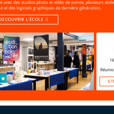
é avec des studios photo et vidéo de pointe, plusieurs atel
é et des logiciels graphiques de dernière génération.
DÉCOUVRIR L'ÉCOLE
16
Réunio
S'