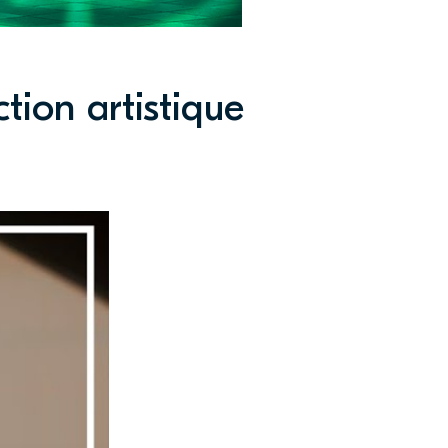
ion artistique
on
ion 3D,