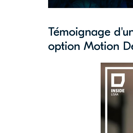
Témoignage d'un 
option Motion 
Eloi, 
artist
à LIS