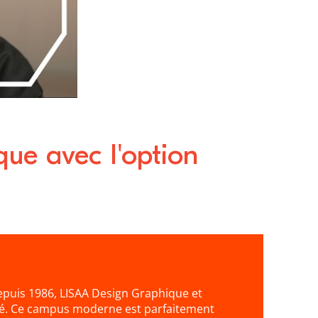
que avec l'option
puis 1986, LISAA Design Graphique et
ité. Ce campus moderne est parfaitement