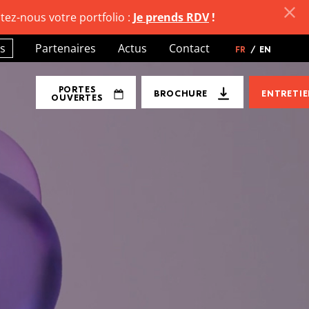
tez-nous votre portfolio :
Je prends RDV
!
s
Partenaires
Actus
Contact
FR
/
EN
PORTES
BROCHURE
ENTRETI
OUVERTES