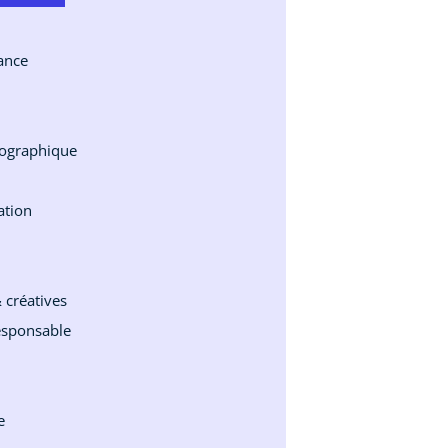
ance
pographique
ation
& créatives
esponsable
e