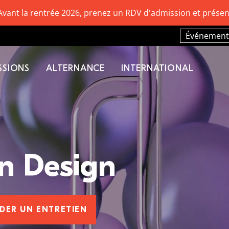
Avant la rentrée 2026, prenez un RDV d'admission et présen
Événement
SSIONS
ALTERNANCE
INTERNATIONAL
n Design
DER UN ENTRETIEN