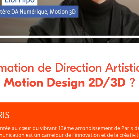
mation de Direction Artisti
Motion Design 2D/3D
?
RIS
ntée au cœur du vibrant 13ème arrondissement de Paris de
nication est un carrefour de l'innovation et de la créativ