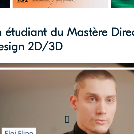
étudiant du Mastère Direct
Design 2D/3D
étudiant en Mastère directi
ique numérique, option mot
AA Design Graphique