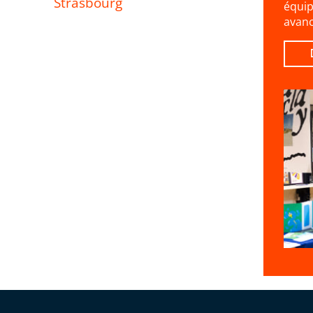
Strasbourg
équip
avanc