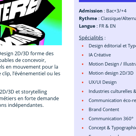
Admission
: Bac+3/+4
Rythme
: Classique/Altern
Langue
: FR & EN
Spécialités
:
Design éditorial et Ty
 Design 2D/3D forme des
IA Créative
apables de concevoir,
Motion Design / Illustr
uels en mouvement pour la
Motion design 2D/3D
 clip, l’événementiel ou les
UX/UI Design
Industries culturelles 
 2D/3D et storytelling
s métiers en forte demande
Communication éco-r
ions indépendantes.
Brand Content
Communication 360°
Concept & Typographi