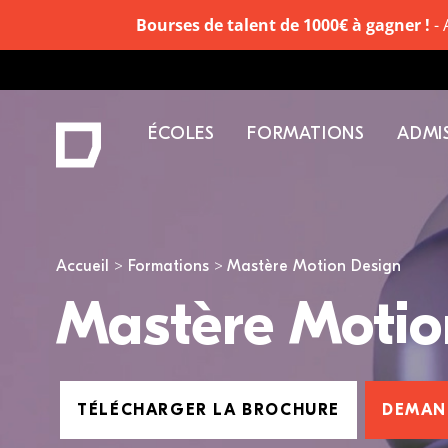
Bourses de talent de 1000€ à gagner !
- 
ÉCOLES
FORMATIONS
ADMI
Vous êtes ici
Accueil
Formations
Mastère Motion Design
Mastère Motio
TÉLÉCHARGER LA BROCHURE
DEMAN