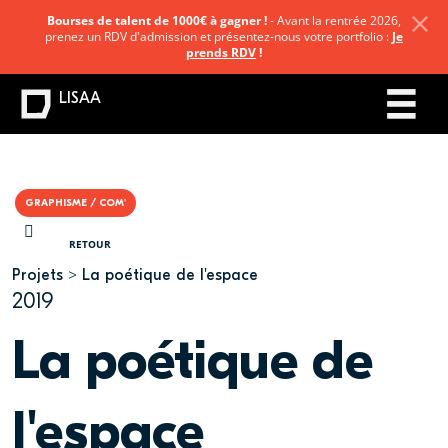
Bourses de talent de 1000€ à gagner !
- Avant la rentrée 2026,
prenez un RDV d'admission et présentez-nous votre portfolio :
Je
prends RDV
!
LISAA
GRAPHISME / COM'
VOUS ÊTES ICI
RETOUR
Projets
La poétique de l'espace
2019
La poétique de
l'espace