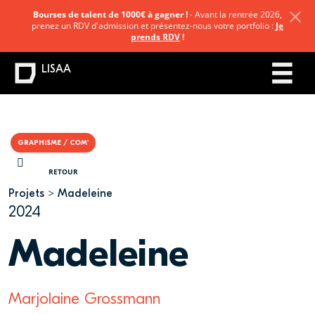
Bourses de talent de 1000€ à gagner !
- Avant la rentrée 2026,
prenez un RDV d'admission et présentez-nous votre portfolio :
Je
prends RDV
!
LISAA
GRAPHISME / COM'
VOUS ÊTES ICI
RETOUR
Projets
Madeleine
2024
Madeleine
Marjolaine Grossmann