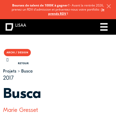
Bourses de talent de 1000€ à gagner !
- Avant la rentrée 2026,
prenez un RDV d'admission et présentez-nous votre portfolio :
Je
prends RDV
!
LISAA
ARCHI / DESIGN
VOUS ÊTES ICI
RETOUR
Projets
Busca
2017
Busca
Marie Gresset