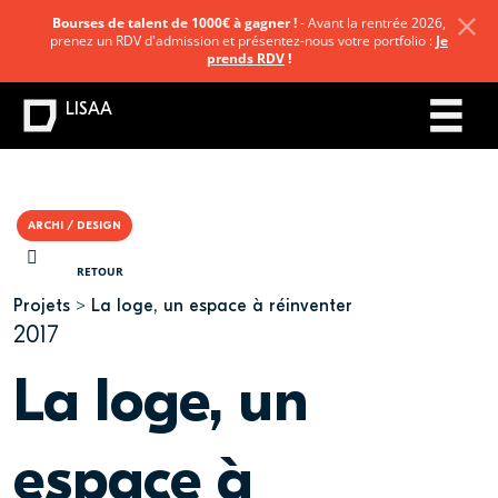
Bourses de talent de 1000€ à gagner !
- Avant la rentrée 2026,
prenez un RDV d'admission et présentez-nous votre portfolio :
Je
prends RDV
!
LISAA
ARCHI / DESIGN
VOUS ÊTES ICI
RETOUR
Projets
La loge, un espace à réinventer
2017
La loge, un
espace à