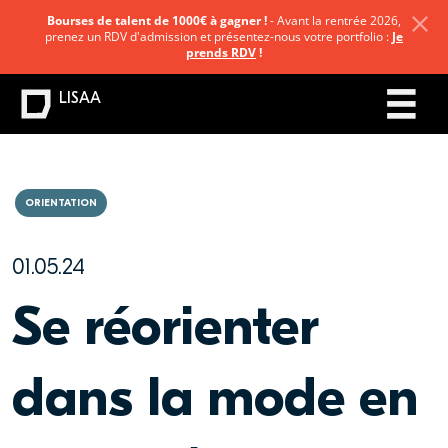
Bourses de talent de 1000€ à gagner !
- Avant la rentrée 2026,
prenez un RDV d'admission et présentez-nous votre portfolio :
Je
prends RDV
!
LISAA
ORIENTATION
01.05.24
Se réorienter
dans la mode en