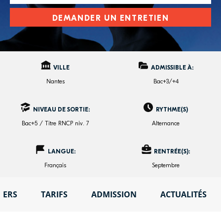
DEMANDER UN ENTRETIEN
VILLE
ADMISSIBLE À:
Nantes
Bac+3/+4
NIVEAU DE SORTIE:
RYTHME(S)
Bac+5 / Titre RNCP niv. 7
Alternance
LANGUE:
RENTRÉE(S):
Français
Septembre
IERS
TARIFS
ADMISSION
ACTUALITÉS