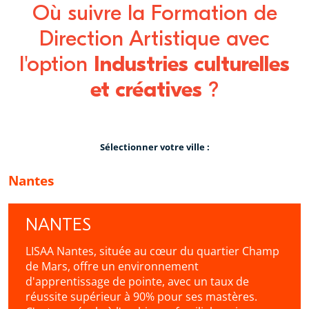
Où suivre la Formation de
Direction Artistique avec
l'option
Industries culturelles
et créatives
?
Sélectionner votre ville :
Nantes
NANTES
LISAA Nantes, située au cœur du quartier Champ
de Mars, offre un environnement
d'apprentissage de pointe, avec un taux de
réussite supérieur à 90% pour ses mastères.