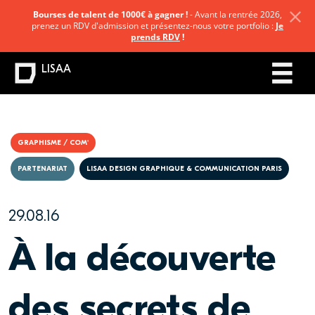
Bourses de talent de 1000€ à gagner !
- Avant la rentrée 2026,
prenez un RDV d'admission et présentez-nous votre portfolio :
Je
prends RDV
!
LISAA
GRAPHISME / COM'
PARTENARIAT
LISAA DESIGN GRAPHIQUE & COMMUNICATION PARIS
29.08.16
À la découverte
des secrets de