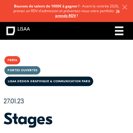
Bourses de talent de 1000€ à gagner !
- Avant la rentrée 2026,
prenez un RDV d'admission et présentez-nous votre portfolio :
Je
prends RDV
!
LISAA
PRÉPA
PORTES OUVERTES
LISAA DESIGN GRAPHIQUE & COMMUNICATION PARIS
27.01.23
Stages