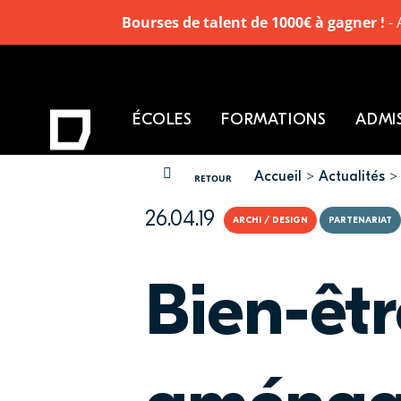
Bourses de talent de 1000€ à gagner !
- 
ÉCOLES
FORMATIONS
ADMI
Accueil
Actualités
VOUS ÊTES ICI
RETOUR
26.04.19
ARCHI / DESIGN
PARTENARIAT
Bien-êtr