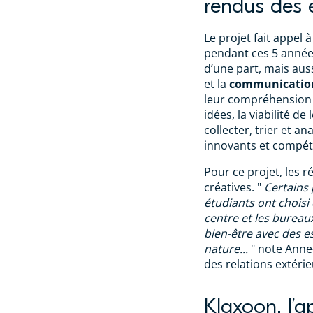
rendus des 
Le projet fait appe
pendant ces 5 années
d’une part, mais aus
et la
communicatio
leur compréhension 
idées, la viabilité de
collecter, trier et an
innovants et compéti
Pour ce projet, les 
créatives. "
Certains 
étudiants ont choisi
centre et les bureaux
bien-être avec des es
nature...
" note Anne
des relations extéri
Klaxoon, l’a