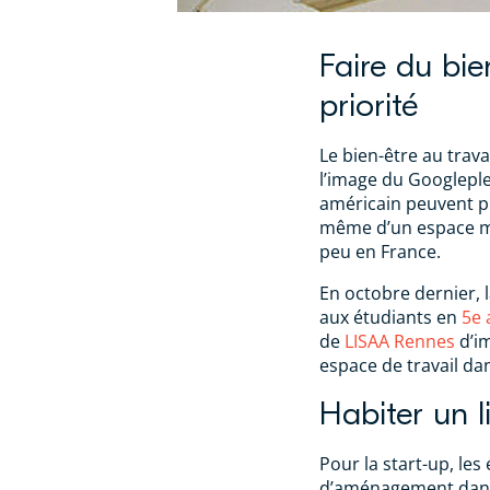
Faire du bie
priorité
Le bien-être au travai
l’image du Googleplex
américain peuvent pro
même d’un espace m
peu en France.
En octobre dernier, 
aux étudiants en
5e 
de
LISAA Rennes
d’im
espace de travail dans
Habiter un l
Pour la start-up, le
d’aménagement dans