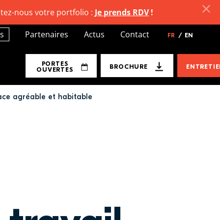
tez-nous votre portfolio :
Je prends RDV
!
s
Partenaires
Actus
Contact
FR
/
EN
PORTES
BROCHURE
ENTRETI
OUVERTES
pace agréable et habitable