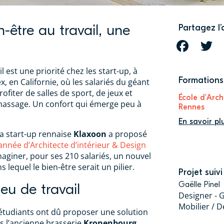
n-être au travail, une
Partagez l’
FACEBOOK
T
l est une priorité chez les start-up, à
Formations 
, en Californie, où les salariés du géant
fiter de salles de sport, de jeux et
École d'Arch
assage. Un confort qui émerge peu à
Rennes
En savoir pl
la start-up rennaise
Klaxoon
a proposé
année d’Architecte d’intérieur & Design
aginer, pour ses 210 salariés, un nouvel
 lequel le bien-être serait un pilier.
Projet suivi
Gaëlle Pinel
ieu de travail
Designer - G
Mobilier / D
s étudiants ont dû proposer une solution
 l’ancienne brasserie
Kronenbourg
,