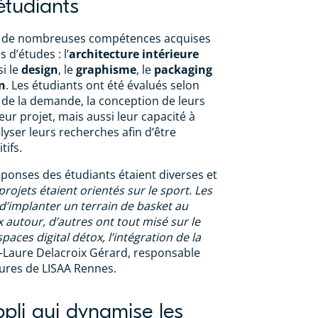
étudiants
l à de nombreuses compétences acquises
 d’études : l’
architecture intérieure
si le
design
, le
graphisme
, le
packaging
n
. Les étudiants ont été évalués selon
de la demande, la conception de leurs
 leur projet, mais aussi leur capacité à
alyser leurs recherches afin d’être
tifs.
réponses des étudiants étaient diverses et
projets étaient orientés sur le sport. Les
 d’implanter un terrain de basket au
 autour, d’autres ont tout misé sur le
paces digital détox, l’intégration de la
-Laure Delacroix Gérard, responsable
eures de LISAA Rennes.
ppli qui dynamise les