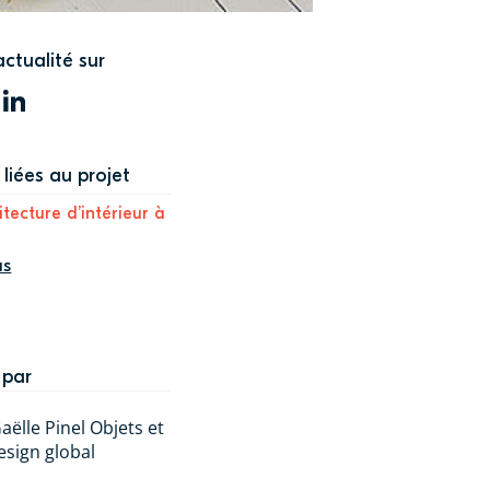
actualité sur
WITTER
LINKEDIN
liées au projet
itecture d’intérieur à
us
 par
aëlle Pinel Objets et
esign global