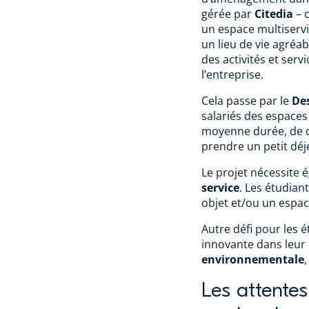
gérée par
Citedia
– c
un espace multiservi
un lieu de vie agréab
des activités et serv
l’entreprise.
Cela passe par le
Des
salariés des espace
moyenne durée, de q
prendre un petit déj
Le projet nécessite 
service
. Les étudian
objet et/ou un espac
Autre défi pour les 
innovante dans leur 
environnementale
Les attentes 