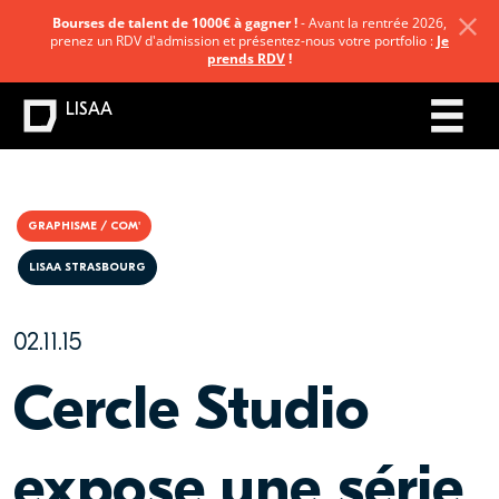
Bourses de talent de 1000€ à gagner !
- Avant la rentrée 2026,
prenez un RDV d'admission et présentez-nous votre portfolio :
Je
prends RDV
!
LISAA
GRAPHISME / COM'
LISAA STRASBOURG
02.11.15
Cercle Studio
expose une série