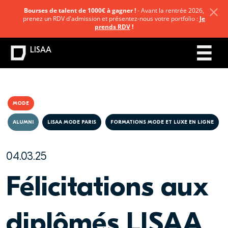
Bourses de talent de 1000€ à gagner !
- Avant la rentrée 2026,
prenez un RDV d'admission et présentez-nous votre portfolio :
Je
prends RDV
!
LISAA
MODE
ALUMNI
LISAA MODE PARIS
FORMATIONS MODE ET LUXE EN LIGNE
04.03.25
Félicitations aux
diplômés LISAA