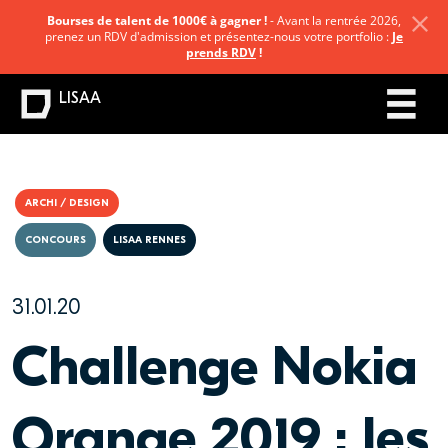
Bourses de talent de 1000€ à gagner !
- Avant la rentrée 2026,
prenez un RDV d'admission et présentez-nous votre portfolio :
Je
prends RDV
!
LISAA
ARCHI / DESIGN
CONCOURS
LISAA RENNES
31.01.20
Challenge Nokia
Orange 2019 : les