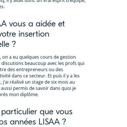
q, il y avait donc un vrai esprit d’équipe,
es.
AA vous a aidée et
otre insertion
lle ?
 on a eu quelques cours de gestion
s discutions beaucoup avec les profs qui
être des entrepreneurs ou des
vité dans ce secteur. Et puis il y a les
 j’ai réalisé un stage de six mois au
aussi permis de savoir dans quoi je
près mon diplôme.
particulier que vous
os années LISAA ?