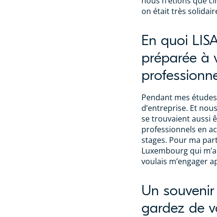
nous n’étions que cin
on était très solidair
En quoi LIS
préparée à v
professionne
Pendant mes études,
d’entreprise. Et nou
se trouvaient aussi 
professionnels en acti
stages. Pour ma part,
Luxembourg qui m’a 
voulais m’engager a
Un souvenir 
gardez de v