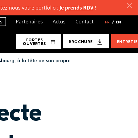
tez-nous votre portfolio :
Je prends RDV
!
s
Partenaires
Actus
Contact
FR
/
EN
PORTES
BROCHURE
ENTRETI
OUVERTES
sbourg, à la tête de son propre
ecte