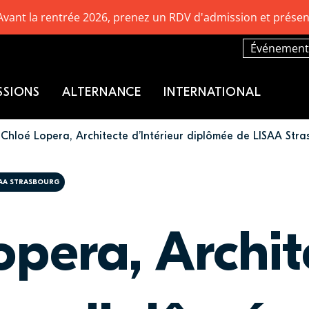
Avant la rentrée 2026, prenez un RDV d'admission et présen
Événement
SSIONS
ALTERNANCE
INTERNATIONAL
Chloé Lopera, Architecte d’Intérieur diplômée de LISAA Stra
SAA STRASBOURG
opera, Archit