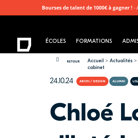
Bourses de talent de 1000€ à gagner !
- 
ÉCOLES
FORMATIONS
ADMI
Accueil
Actualités
VOUS ÊTES ICI
RETOUR
cabinet
24.10.24
ARCHI / DESIGN
ALUMNI
LI
Chloé L