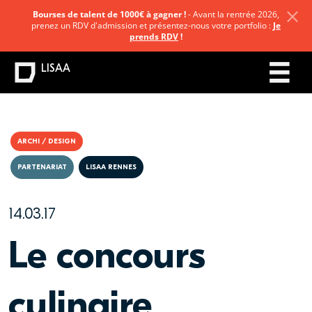
Bourses de talent de 1000€ à gagner !
- Avant la rentrée 2026,
prenez un RDV d'admission et présentez-nous votre portfolio :
Je
prends RDV
!
LISAA
ARCHI / DESIGN
PARTENARIAT
LISAA RENNES
14.03.17
Le concours
culinaire