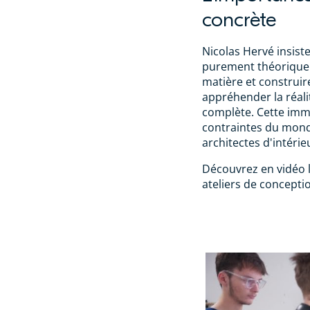
concrète
Nicolas Hervé insist
purement théorique 
matière et construire
appréhender la réali
complète. Cette imme
contraintes du monde
architectes d'intérie
Découvrez en vidéo l
ateliers de conceptio
Présentat
concepti