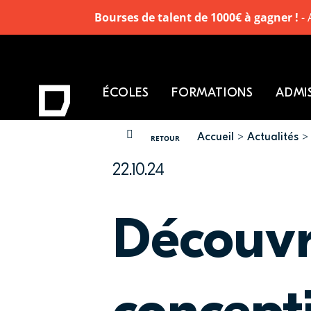
Bourses de talent de 1000€ à gagner !
- 
ÉCOLES
FORMATIONS
ADMI
Accueil
Actualités
VOUS ÊTES ICI
RETOUR
22.10.24
Découvre