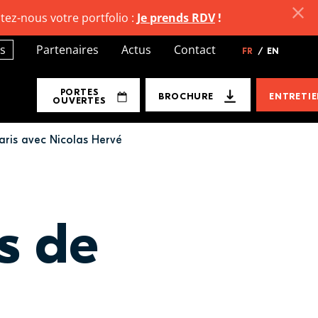
tez-nous votre portfolio :
Je prends RDV
!
s
Partenaires
Actus
Contact
FR
/
EN
PORTES
BROCHURE
ENTRETI
OUVERTES
aris avec Nicolas Hervé
s de