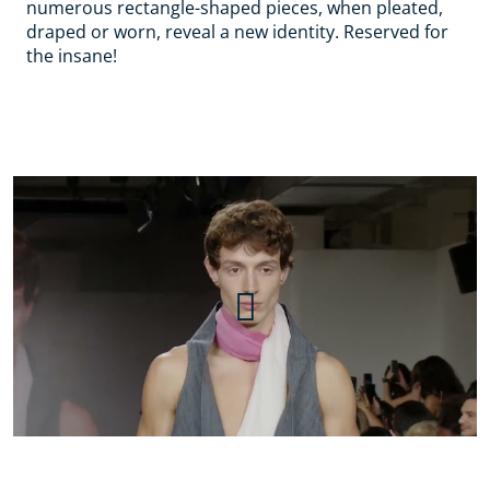
numerous rectangle-shaped pieces, when pleated,
draped or worn, reveal a new identity. Reserved for
the insane!
Adrien Walz | Fashion
Graduate Italia | LISAA Mode