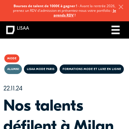
Bourses de talent de 1000€ à gagner !
- Avant la rentrée 2026,
prenez un RDV d'admission et présentez-nous votre portfolio :
Je
prends RDV
!
LISAA
MODE
ALUMNI
LISAA MODE PARIS
FORMATIONS MODE ET LUXE EN LIGNE
22.11.24
Nos talents
défilent à Milan