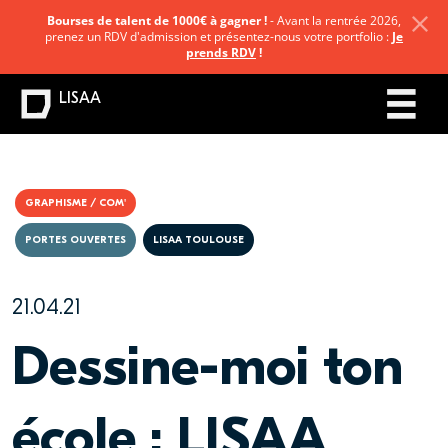
Bourses de talent de 1000€ à gagner !
- Avant la rentrée 2026,
prenez un RDV d'admission et présentez-nous votre portfolio :
Je
prends RDV
!
LISAA
GRAPHISME / COM'
PORTES OUVERTES
LISAA TOULOUSE
21.04.21
Dessine-moi ton
école : LISAA