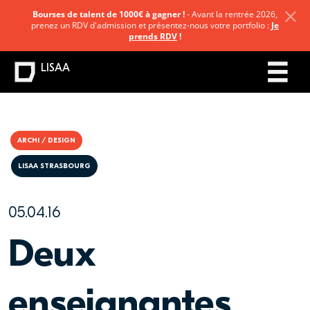
Bourses de talent de 1000€ à gagner !
- Avant la rentrée 2026,
prenez un RDV d'admission et présentez-nous votre portfolio :
Je
prends RDV
!
LISAA
ARCHI / DESIGN
LISAA STRASBOURG
05.04.16
Deux
enseignantes