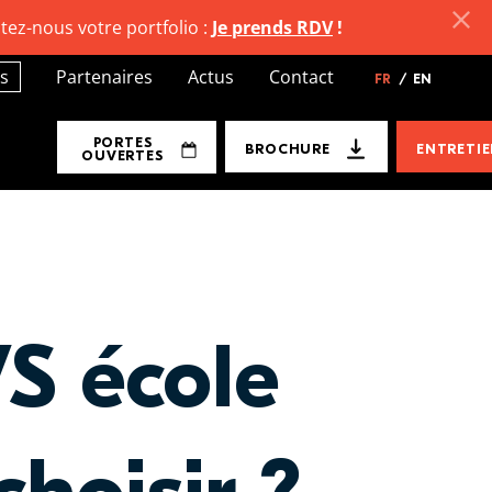
tez-nous votre portfolio :
Je prends RDV
!
s
Partenaires
Actus
Contact
FR
/
EN
PORTES
BROCHURE
ENTRETI
OUVERTES
S école