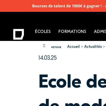
Bourses de talent de 1000€ à gagner !
- 
ÉCOLES
FORMATIONS
ADMI
Accueil
Actualités
VOUS ÊTES ICI
RETOUR
14.03.25
Ecole d