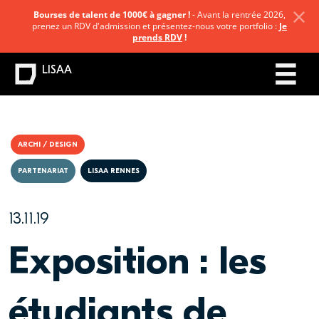
Bourses de talent de 1000€ à gagner !
- Avant la rentrée 2026,
prenez un RDV d'admission et présentez-nous votre portfolio :
Je
prends RDV
!
LISAA
ARCHI / DESIGN
PARTENARIAT
LISAA RENNES
13.11.19
Exposition : les
étudiants de