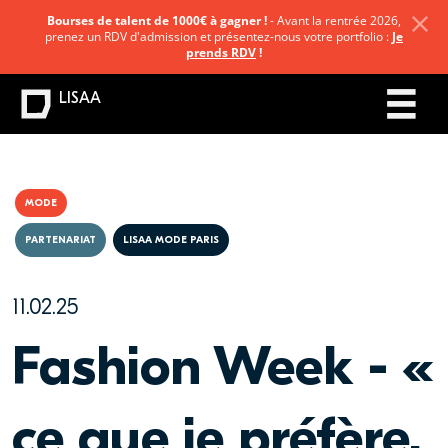
Bourses de talent de 1000€ à gagner !
- Avant la rentrée 2026,
prenez un RDV d'admission et présentez-nous votre portfolio :
Je
prends RDV
!
LISAA
MODE
PARTENARIAT
LISAA MODE PARIS
11.02.25
Fashion Week - «
ce que je préfère,