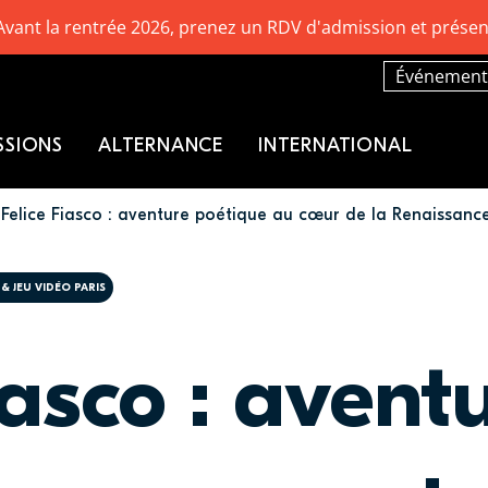
Avant la rentrée 2026, prenez un RDV d'admission et présen
Événement
SSIONS
ALTERNANCE
INTERNATIONAL
Felice Fiasco : aventure poétique au cœur de la Renaissance 
& JEU VIDÉO PARIS
iasco : avent