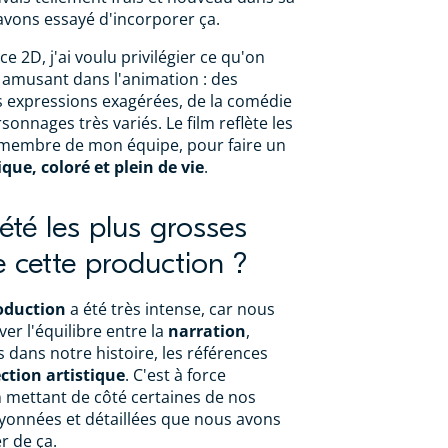
avons essayé d'incorporer ça.
ce 2D, j'ai voulu privilégier ce qu'on
s amusant dans l'animation : des
s expressions exagérées, de la comédie
onnages très variés. Le film reflète les
membre de mon équipe, pour faire un
ue, coloré et plein de vie
.
été les plus grosses
de cette production ?
oduction
a été très intense, car nous
er l'équilibre entre la
narration
,
es dans notre histoire, les références
ection artistique
. C'est à force
 mettant de côté certaines de nos
ayonnées et détaillées que nous avons
r de ça.