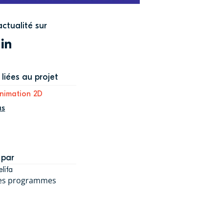
actualité sur
WITTER
LINKEDIN
liées au projet
nimation 2D
us
 par
lifa
des programmes