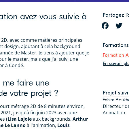
ation avez-vous suivie à
Partagez l’
FACEBOOK
T
ion 2D, avec comme matières principales
Formations 
et design, ajoutant à cela background
nnée de Master. Je tiens à ajouter que je
Formation A
ur le master, mais que j'ai suivi une
En savoir pl
or à Condé.
 me faire une
de votre projet ?
Projet suivi
Fahim Boukhe
 court métrage 2D de 8 minutes environ,
Directeur 
2021, jusqu'à fin juin 2023 avec une
Animation
es (
Lisa Lajoie
aux backgrounds,
Arthur
ne Le Lanno
à l'animation,
Louis