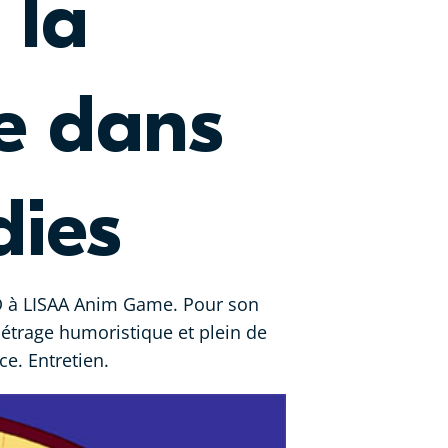
 la
ne dans
dies
2D à LISAA Anim Game. Pour son
t métrage humoristique et plein de
ce. Entretien.