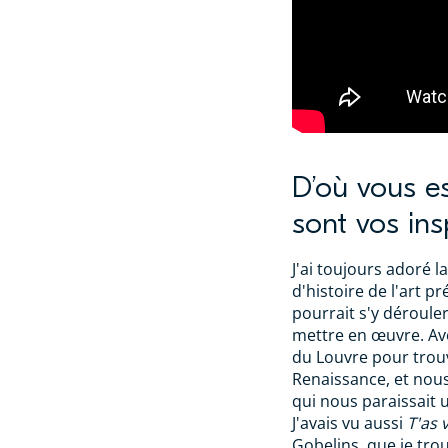
D’où vous es
sont vos ins
J'ai toujours adoré l
d'histoire de l'art pr
pourrait s'y dérouler
mettre en œuvre. Av
du Louvre pour trouv
Renaissance, et nou
qui nous paraissait u
J'avais vu aussi
T'as 
Gobelins, que je tro