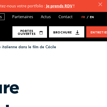
tez-nous votre portfolio :
Je prends RDV
!
s
Partenaires
Actus
Contact
FR
/
EN
PORTES
BROCHURE
ENTRETI
OUVERTES
italienne dans le film de Cécile
ure