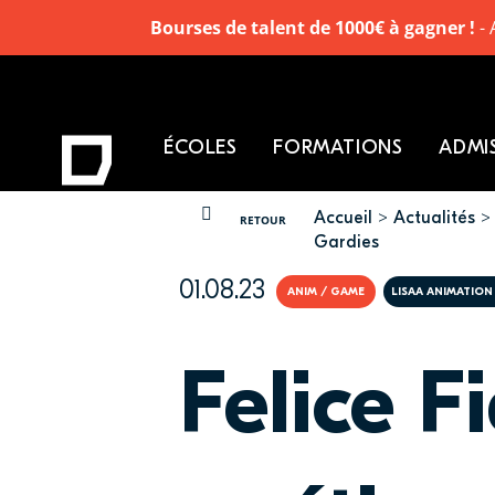
Bourses de talent de 1000€ à gagner !
- 
ÉCOLES
FORMATIONS
ADMI
Accueil
Actualités
VOUS ÊTES ICI
RETOUR
Gardies
01.08.23
ANIM / GAME
LISAA ANIMATION 
Felice F