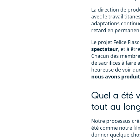
La direction de prod
avec le travail titan
adaptations continue
retard en permanence
Le projet Felice Fias
spectateur
, et à êt
Chacun des membres d
de sacrifices à faire 
heureuse de voir q
nous avons produit
Quel a été v
tout au lon
Notre processus cré
été comme notre film
donner quelque chos