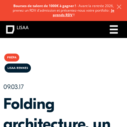
Bourses de talent de 1000€ à gagner !
- Avant la rentrée 2026,
prenez un RDV d'admission et présentez-nous votre portfolio :
Je
prends RDV
!
LISAA
PRÉPA
LISAA RENNES
09.03.17
Folding
architecture, un