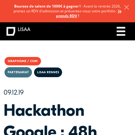
Bourses de talent de 1000€ à gagner !
- Avant la rentrée 2026,
prenez un RDV d'admission et présentez-nous votre portfolio :
Je
prends RDV
!
LISAA
GRAPHISME / COM'
PARTENARIAT
LISAA RENNES
09.12.19
Hackathon
Google : 48h