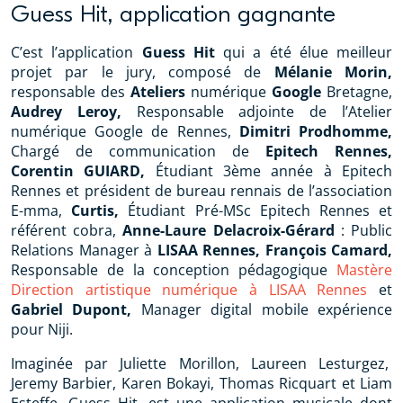
Guess Hit, application gagnante
C’est l’application
Guess Hit
qui a été élue meilleur
projet par le jury, composé de
Mélanie Morin,
responsable des
Ateliers
numérique
Google
Bretagne,
Audrey Leroy,
Responsable adjointe de l’Atelier
numérique Google de Rennes,
Dimitri Prodhomme,
Chargé de communication de
Epitech Rennes,
Corentin GUIARD,
Étudiant 3ème année à Epitech
Rennes et président de bureau rennais de l’association
E-mma,
Curtis,
Étudiant Pré-MSc Epitech Rennes et
référent cobra,
Anne-Laure Delacroix-Gérard
: Public
Relations Manager à
LISAA Rennes, François Camard,
Responsable de la conception pédagogique
Mastère
Direction artistique numérique à LISAA Rennes
et
Gabriel Dupont,
Manager digital mobile expérience
pour Niji.
Imaginée par Juliette Morillon, Laureen Lesturgez,
Jeremy Barbier, Karen Bokayi, Thomas Ricquart et Liam
Esteffe, Guess Hit, est une application musicale dont