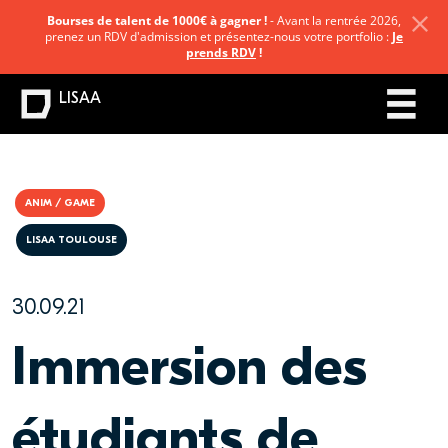
Bourses de talent de 1000€ à gagner !
- Avant la rentrée 2026,
prenez un RDV d'admission et présentez-nous votre portfolio :
Je
prends RDV
!
LISAA
ANIM / GAME
LISAA TOULOUSE
30.09.21
Immersion des
étudiants de