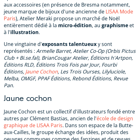
aux accessoires (en présence de Bresma notamment,
jeune marque de bijoux d'une ancienne de
LISAA Mode
Paris
), Atelier Meraki propose un marché de Noël
entièrement dédié à la
micro-édition
, au
graphisme
et
à l'
illustration
.
Une vingtaine d'
exposants talentueux
y sont
représentés :
Armelle Barret, Atelier Co-Op (Orbis Pictus
Club + Bi.se.fal), BrianCougar Atelier, Éditions h'Artpon,
Éditions RLD, Éditions Trois Fois par Jour, Fourbi
Éditions,
Jaune Cochon
, Les Trois Ourses, Lilyluciole,
Melba, OMGF, PPAF Éditions, Rebond Éditions, Revue
Pan.
Jaune cochon
Jaune Cochon est un collectif d'illustrateurs fondé entre
autres par Clément Bastias, ancien de l'
école de design
graphique de LISAA Paris
. Dans son espace de la Butte-
aux-Cailles, le groupe échange des idées, produit des
oeuvres communes comme des fanzines et de revues,