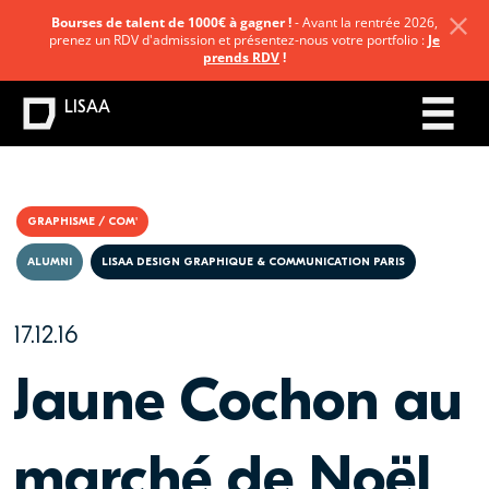
Bourses de talent de 1000€ à gagner !
- Avant la rentrée 2026,
prenez un RDV d'admission et présentez-nous votre portfolio :
Je
prends RDV
!
LISAA
GRAPHISME / COM'
ALUMNI
LISAA DESIGN GRAPHIQUE & COMMUNICATION PARIS
17.12.16
Jaune Cochon au
marché de Noël