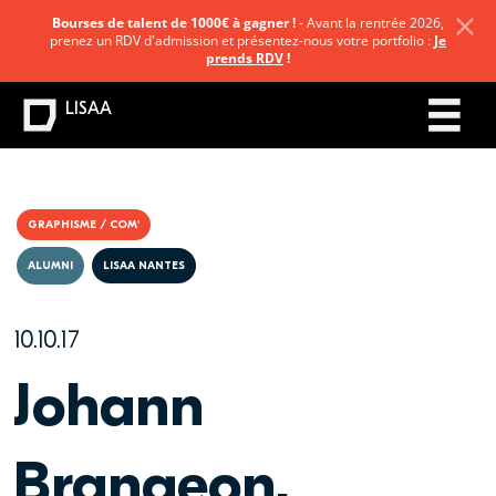
Bourses de talent de 1000€ à gagner !
- Avant la rentrée 2026,
prenez un RDV d'admission et présentez-nous votre portfolio :
Je
prends RDV
!
LISAA
GRAPHISME / COM'
ALUMNI
LISAA NANTES
10.10.17
Johann
Brangeon,