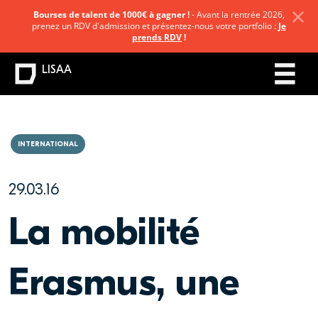
Bourses de talent de 1000€ à gagner !
- Avant la rentrée 2026,
prenez un RDV d'admission et présentez-nous votre portfolio :
Je
prends RDV
!
LISAA
INTERNATIONAL
29.03.16
La mobilité
Erasmus, une