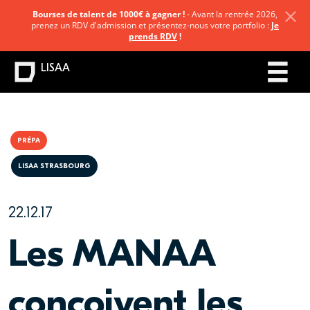
Bourses de talent de 1000€ à gagner !
- Avant la rentrée 2026,
prenez un RDV d'admission et présentez-nous votre portfolio :
Je
prends RDV
!
LISAA
PRÉPA
LISAA STRASBOURG
22.12.17
Les MANAA
conçoivent les