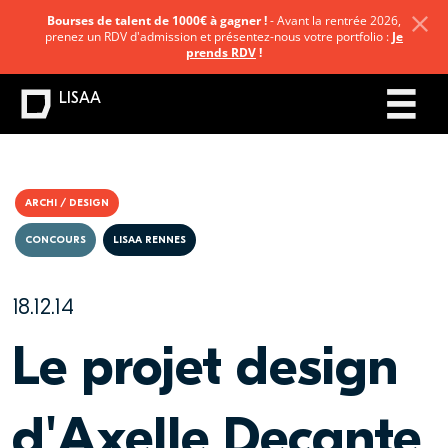
Bourses de talent de 1000€ à gagner !
- Avant la rentrée 2026,
prenez un RDV d'admission et présentez-nous votre portfolio :
Je
prends RDV
!
LISAA
ARCHI / DESIGN
CONCOURS
LISAA RENNES
18.12.14
Le projet design
d'Axelle Decante